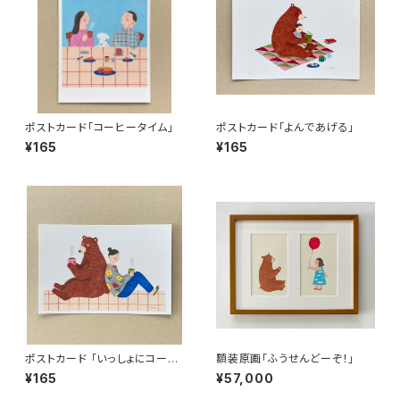
ポストカード「コーヒータイム」
ポストカード「よんであげる」
¥165
¥165
ポストカード 「いっしょにコーヒ
額装原画「ふうせんどーぞ！」
ー」
¥165
¥57,000