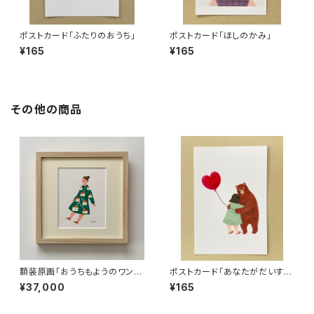
ポストカード「ふたりのおうち」
ポストカード「ほしのかみ」
¥165
¥165
その他の商品
額装原画「おうちもようのワンピ
ポストカード「あなたがだいす
ース」
き」
¥37,000
¥165