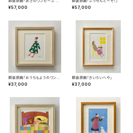
額装原画「あさのワンピース よ
額装原画「ふうせんどーぞ！」
るのワンピース」
¥57,000
¥57,000
額装原画「おうちもようのワンピ
額装原画「きいろいへや」
ース」
¥37,000
¥37,000