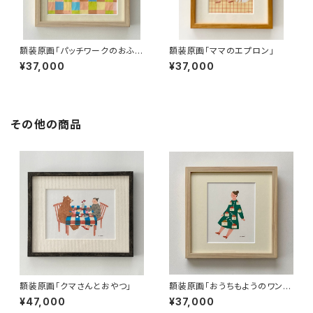
額装原画「パッチワークのおふと
額装原画「ママのエプロン」
ん」
¥37,000
¥37,000
その他の商品
額装原画「クマさんとおやつ」
額装原画「おうちもようのワンピ
ース」
¥47,000
¥37,000