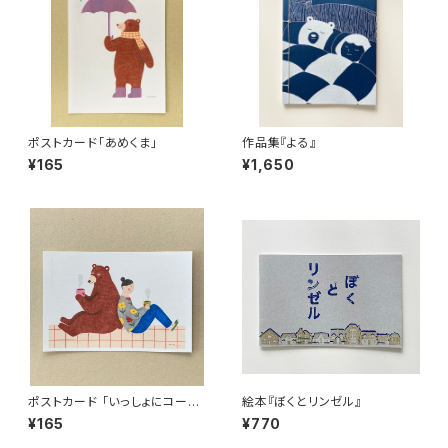
ポストカード「あめくま」
作品集『よる』
¥165
¥1,650
ポストカード 「いっしょにコーヒ
絵本『ぼくとリンゼル』
ー」
¥165
¥770