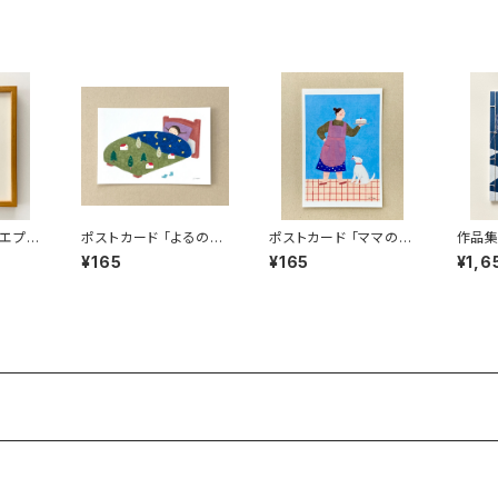
のエプロ
ポストカード 「よるのベ
ポストカード 「ママのエ
作品集
ッド」
プロン」
¥165
¥165
¥1,6