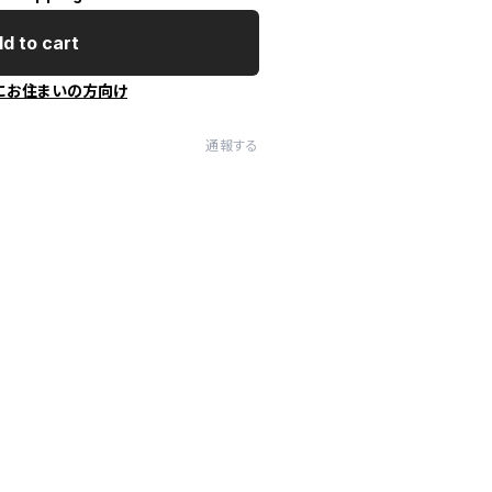
d to cart
にお住まいの方向け
通報する