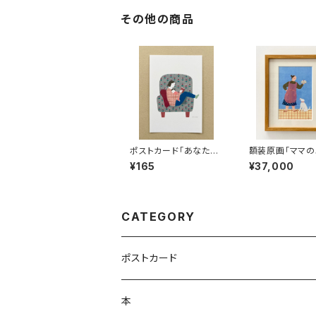
その他の商品
ポストカード「あなたと
額装原画「ママ
いっしょ」
ン」
¥165
¥37,000
CATEGORY
ポストカード
本